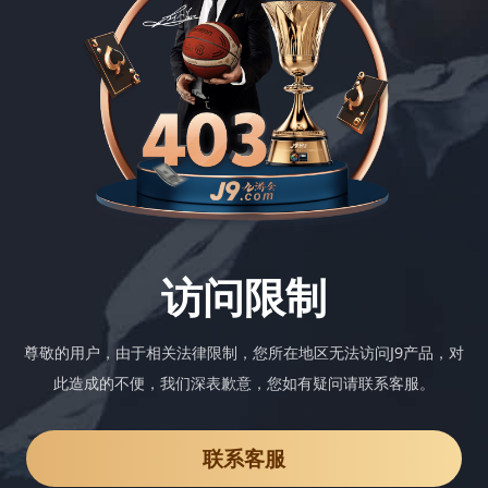
访问限制
尊敬的用户，由于相关法律限制，您所在地区无法访问J9产品，对
此造成的不便，我们深表歉意，您如有疑问请联系客服。
联系客服